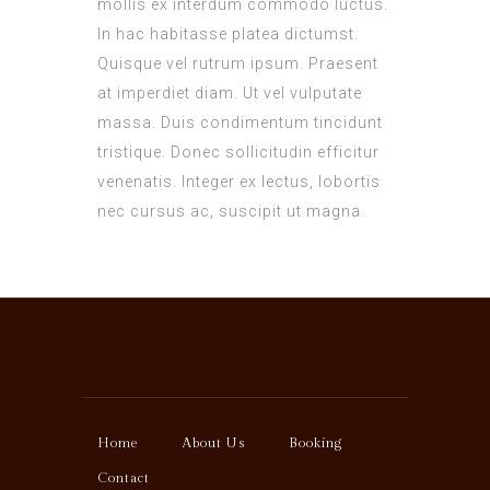
mollis ex interdum commodo luctus.
In hac habitasse platea dictumst.
Quisque vel rutrum ipsum. Praesent
at imperdiet diam. Ut vel vulputate
massa. Duis condimentum tincidunt
tristique. Donec sollicitudin efficitur
venenatis. Integer ex lectus, lobortis
nec cursus ac, suscipit ut magna.
Home
About Us
Booking
Contact